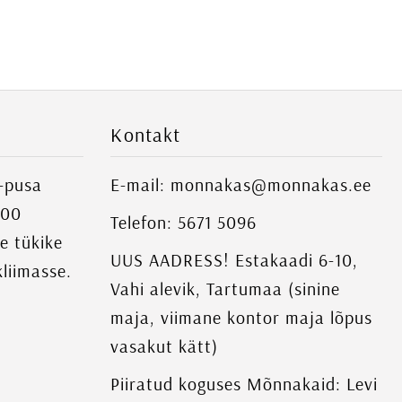
Kontakt
i-pusa
E-mail: monnakas@monnakas.ee
000
Telefon: 5671 5096
ne tükike
UUS AADRESS! Estakaadi 6-10,
kliimasse.
Vahi alevik, Tartumaa (sinine
maja, viimane kontor maja lõpus
vasakut kätt)
Piiratud koguses Mõnnakaid: Levi