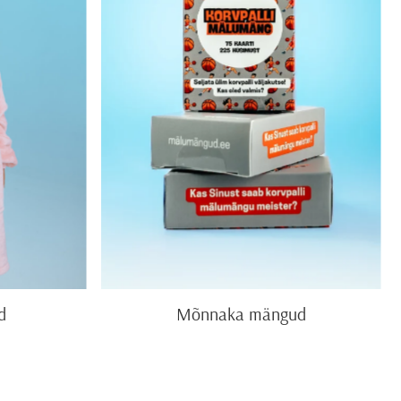
d
Mõnnaka mängud